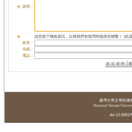
說明：
請您留下聯絡資訊，以便我們有疑問時能與您聯繫！ (此
姓名：
信箱：
電話：
臺灣大學
文學院佛
National Taiwan Universi
doi:10.6681