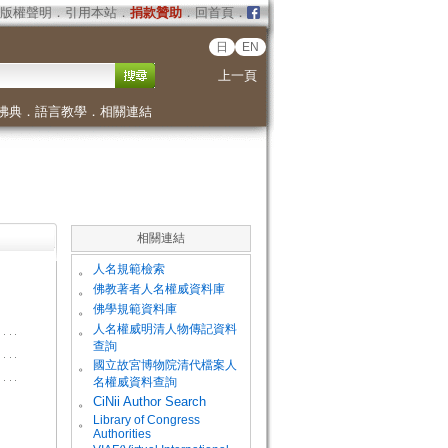
版權聲明
．
引用本站
．
捐款贊助
．
回首頁
．
日
EN
上一頁
佛典
．
語言教學
．
相關連結
相關連結
。
人名規範檢索
。
佛教著者人名權威資料庫
。
佛學規範資料庫
。
人名權威明清人物傳記資料
查詢
。
國立故宮博物院清代檔案人
名權威資料查詢
。
CiNii Author Search
Library of Congress
。
Authorities