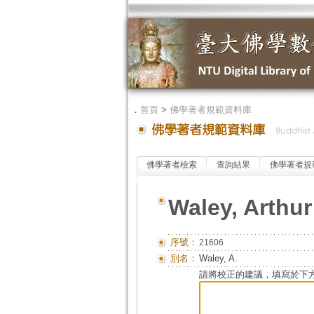
．
首頁
>
佛學著者規範資料庫
佛學著者檢索
查詢結果
佛學著者規
Waley, Arthur
序號：
21606
別名：
Waley, A.
請將校正的建議，填寫於下