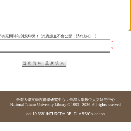
有疑問時能與您聯繫！ (此資訊並不會公開，請您放心！)
*
*
臺灣大學
文學院佛學研究中心
．
臺灣大學數位人文研究中心
National Taiwan University Library © 1995 - 2026. All rights reserved
doi:10.6681/NTURCDH.DB_DLMBS/Collection