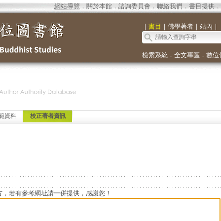
網站導覽
．
關於本館
．
諮詢委員會
．
聯絡我們
．
書目提供
．
｜
書目
｜
佛學著者
｜
站內
｜
檢索系統
．
全文專區
．
數位
範資料
校正著者資訊
方，若有參考網址請一併提供，感謝您！