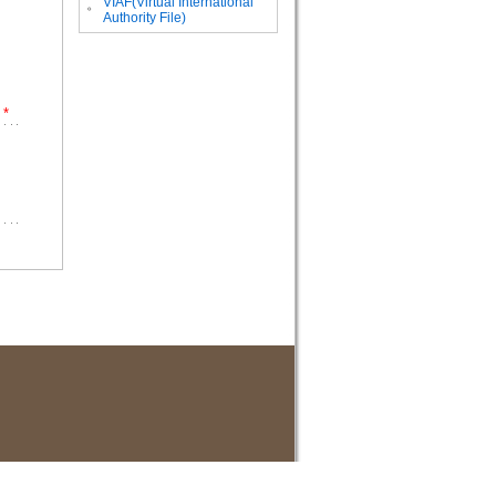
VIAF(Virtual International
。
Authority File)
*