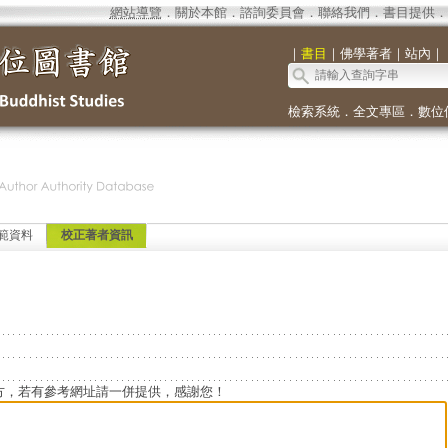
網站導覽
．
關於本館
．
諮詢委員會
．
聯絡我們
．
書目提供
．
｜
書目
｜
佛學著者
｜
站內
｜
檢索系統
．
全文專區
．
數位
範資料
校正著者資訊
方，若有參考網址請一併提供，感謝您！