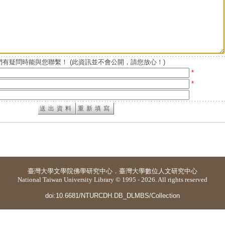
有疑問時能與您聯繫！ (此資訊並不會公開，請您放心！)
*
*
臺灣大學
文學院佛學研究中心
．
臺灣大學數位人文研究中心
National Taiwan University Library © 1995 - 2026. All rights reserved
doi:10.6681/NTURCDH.DB_DLMBS/Collection