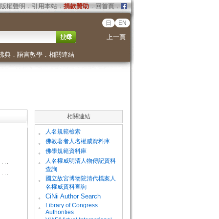
版權聲明
．
引用本站
．
捐款贊助
．
回首頁
．
日
EN
上一頁
佛典
．
語言教學
．
相關連結
相關連結
。
人名規範檢索
。
佛教著者人名權威資料庫
。
佛學規範資料庫
。
人名權威明清人物傳記資料
查詢
。
國立故宮博物院清代檔案人
名權威資料查詢
。
CiNii Author Search
Library of Congress
。
Authorities