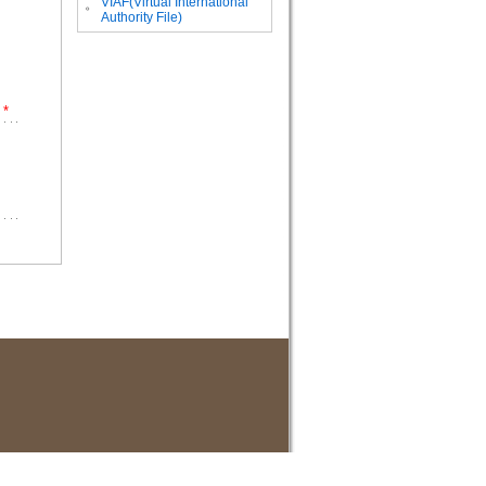
VIAF(Virtual International
。
Authority File)
*