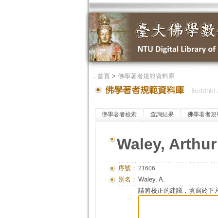
．
首頁
>
佛學著者規範資料庫
佛學著者檢索
查詢結果
佛學著者規
Waley, Arthur
序號：
21606
別名：
Waley, A.
請將校正的建議，填寫於下