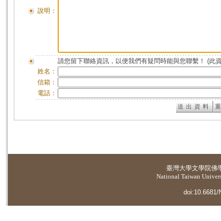
說明：
請您留下聯絡資訊，以便我們有疑問時能與您聯繫！ (此
姓名：
信箱：
電話：
臺灣大學
文學院佛
National Taiwan Universi
doi:10.6681