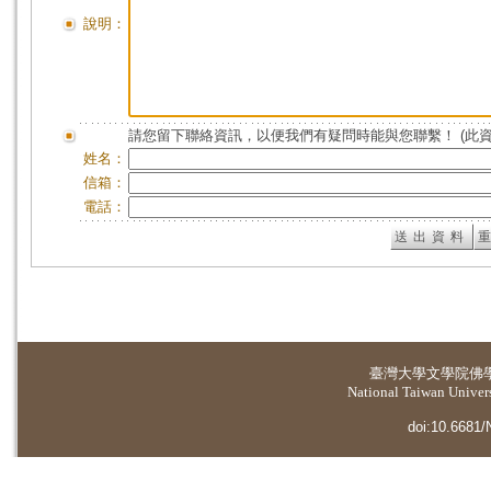
說明：
請您留下聯絡資訊，以便我們有疑問時能與您聯繫！ (此
姓名：
信箱：
電話：
臺灣大學
文學院佛
National Taiwan Universi
doi:10.6681