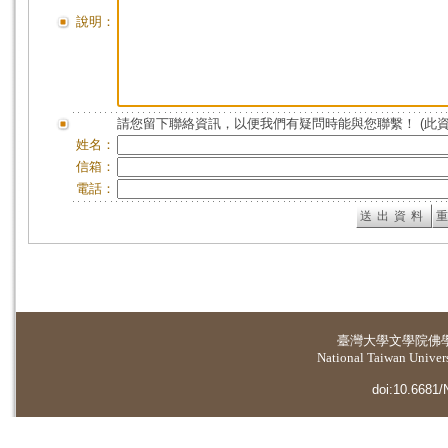
說明：
請您留下聯絡資訊，以便我們有疑問時能與您聯繫！ (此
姓名：
信箱：
電話：
臺灣大學
文學院佛
National Taiwan Universi
doi:10.6681