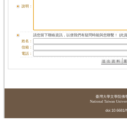
說明：
請您留下聯絡資訊，以便我們有疑問時能與您聯繫！ (此
姓名：
信箱：
電話：
臺灣大學
文學院佛
National Taiwan Universi
doi:10.6681