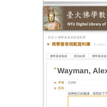
．
首頁
>
佛學著者規範資料庫
佛學著者檢索
查詢結果
佛學著者規
Wayman, Ale
序號：
21856
別名：
請將校正的建議，填寫於下