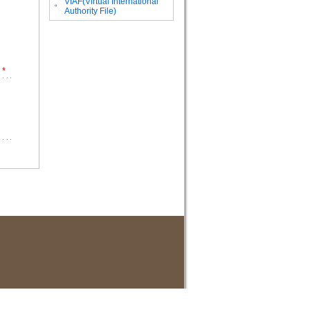
VIAF(Virtual International
。
Authority File)
*