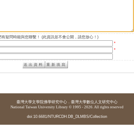
有疑問時能與您聯繫！ (此資訊並不會公開，請您放心！)
*
*
臺灣大學
文學院佛學研究中心
．
臺灣大學數位人文研究中心
National Taiwan University Library © 1995 - 2026. All rights reserved
doi:10.6681/NTURCDH.DB_DLMBS/Collection