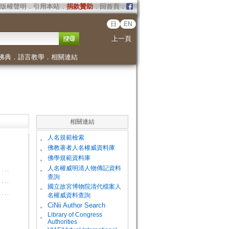
版權聲明
．
引用本站
．
捐款贊助
．
回首頁
．
日
EN
上一頁
佛典
．
語言教學
．
相關連結
相關連結
。
人名規範檢索
。
佛教著者人名權威資料庫
。
佛學規範資料庫
。
人名權威明清人物傳記資料
查詢
。
國立故宮博物院清代檔案人
名權威資料查詢
。
CiNii Author Search
Library of Congress
。
Authorities