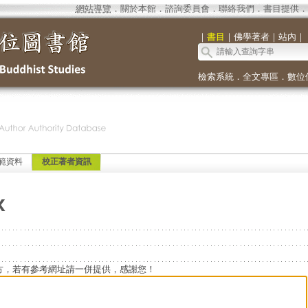
網站導覽
．
關於本館
．
諮詢委員會
．
聯絡我們
．
書目提供
．
｜
書目
｜
佛學著者
｜
站內
｜
檢索系統
．
全文專區
．
數位
範資料
校正著者資訊
x
方，若有參考網址請一併提供，感謝您！