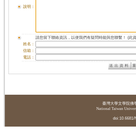
說明：
請您留下聯絡資訊，以便我們有疑問時能與您聯繫！ (此
姓名：
信箱：
電話：
臺灣大學
文學院佛
National Taiwan Universi
doi:10.6681