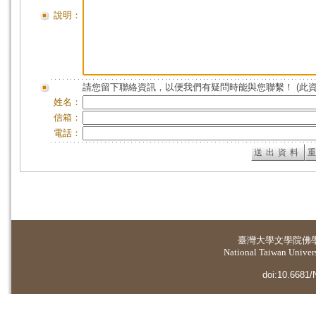
說明：
請您留下聯絡資訊，以便我們有疑問時能與您聯繫！ (此
姓名：
信箱：
電話：
臺灣大學
文學院佛
National Taiwan Universi
doi:10.6681