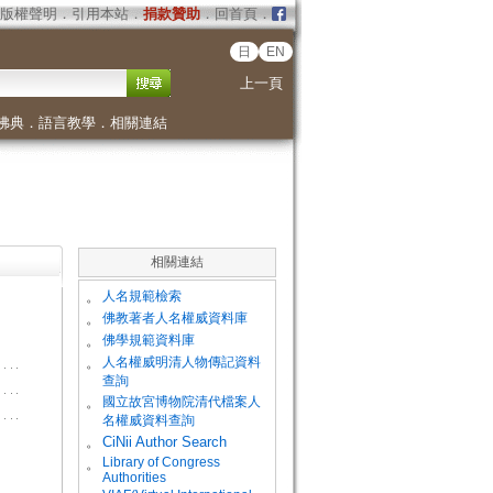
版權聲明
．
引用本站
．
捐款贊助
．
回首頁
．
日
EN
上一頁
佛典
．
語言教學
．
相關連結
相關連結
。
人名規範檢索
。
佛教著者人名權威資料庫
。
佛學規範資料庫
。
人名權威明清人物傳記資料
查詢
。
國立故宮博物院清代檔案人
名權威資料查詢
。
CiNii Author Search
Library of Congress
。
Authorities