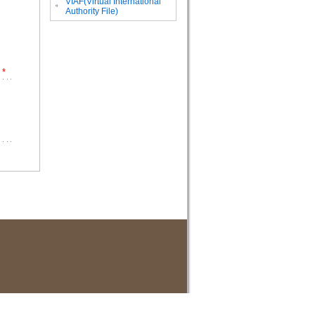
VIAF(Virtual International
。
Authority File)
*