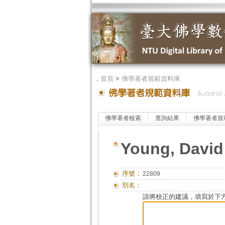
．
首頁
>
佛學著者規範資料庫
佛學著者檢索
查詢結果
佛學著者規
Young, David
序號：
22809
別名：
請將校正的建議，填寫於下