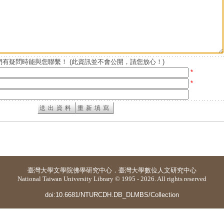
有疑問時能與您聯繫！ (此資訊並不會公開，請您放心！)
*
*
臺灣大學
文學院佛學研究中心
．
臺灣大學數位人文研究中心
National Taiwan University Library © 1995 - 2026. All rights reserved
doi:10.6681/NTURCDH.DB_DLMBS/Collection