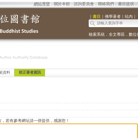
網站導覽
．
關於本館
．
諮詢委員會
．
聯絡我們
．
書目提供
．
｜
書目
｜
佛學著者
｜
站內
｜
檢索系統
．
全文專區
．
數位
範資料
校正著者資訊
方，若有參考網址請一併提供，感謝您！