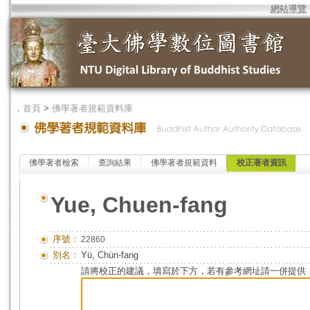
網站導覽
．
首頁
>
佛學著者規範資料庫
佛學著者檢索
查詢結果
佛學著者規範資料
校正著者資訊
Yue, Chuen-fang
序號：
22860
別名：
Yü, Chün-fang
請將校正的建議，填寫於下方，若有參考網址請一併提供