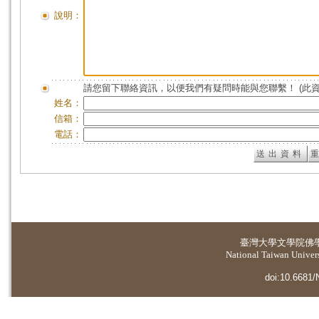
說明：
請您留下聯絡資訊，以便我們有疑問時能與您聯繫！ (此
姓名：
信箱：
電話：
臺灣大學
文學院佛
National Taiwan Universi
doi:10.6681