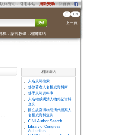
版權聲明
．
引用本站
．
捐款贊助
．
回首頁
．
日
EN
上一頁
佛典
．
語言教學
．
相關連結
相關連結
。
人名規範檢索
。
佛教著者人名權威資料庫
。
佛學規範資料庫
。
人名權威明清人物傳記資料
查詢
。
國立故宮博物院清代檔案人
名權威資料查詢
。
CiNii Author Search
Library of Congress
。
Authorities