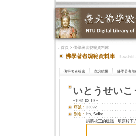
．
首頁
>
佛學著者規範資料庫
佛學著者檢索
查詢結果
佛學著者規
いとうせいこ
+1961-03-19 ~
序號：
23092
別名：
Ito, Seiko
請將校正的建議，填寫於下