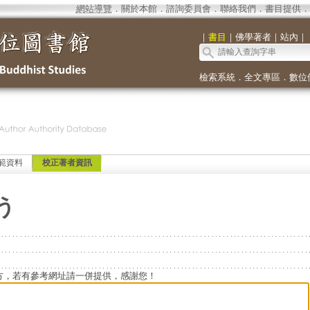
網站導覽
．
關於本館
．
諮詢委員會
．
聯絡我們
．
書目提供
．
｜
書目
｜
佛學著者
｜
站內
｜
檢索系統
．
全文專區
．
數位
範資料
校正著者資訊
う
方，若有參考網址請一併提供，感謝您！