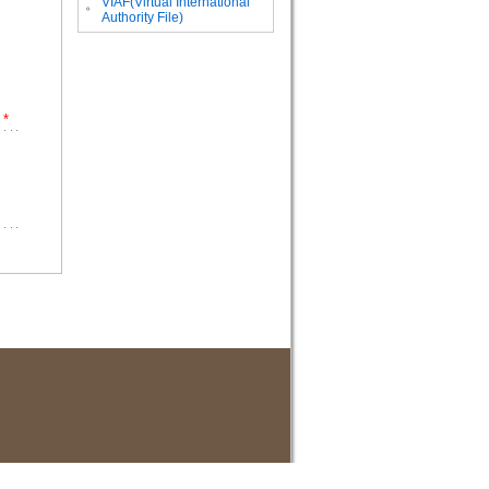
VIAF(Virtual International
。
Authority File)
*