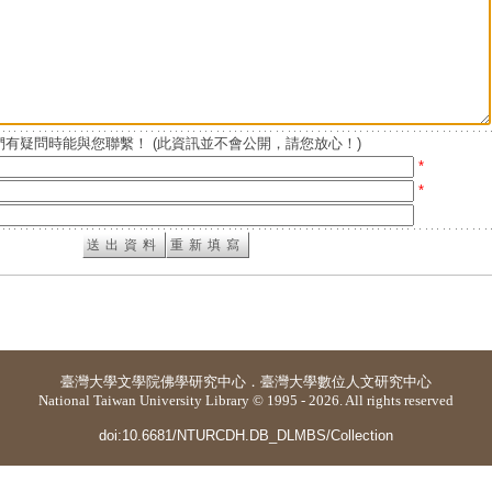
有疑問時能與您聯繫！ (此資訊並不會公開，請您放心！)
*
*
臺灣大學
文學院佛學研究中心
．
臺灣大學數位人文研究中心
National Taiwan University Library © 1995 - 2026. All rights reserved
doi:10.6681/NTURCDH.DB_DLMBS/Collection