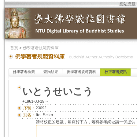
網站導覽
．
首頁
>
佛學著者規範資料庫
佛學著者檢索
查詢結果
佛學著者規範資料
校正著者資訊
いとうせいこう
+1961-03-19 ~
序號：
23092
別名：
Ito, Seiko
請將校正的建議，填寫於下方，若有參考網址請一併提供