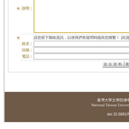
說明：
請您留下聯絡資訊，以便我們有疑問時能與您聯繫！ (此
姓名：
信箱：
電話：
臺灣大學
文學院佛
National Taiwan Universi
doi:10.6681