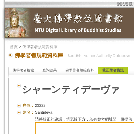
網站導覽
．
首頁
>
佛學著者規範資料庫
佛學著者檢索
查詢結果
佛學著者規範資料
校正著者資訊
シャーンティデーヴァ
序號：
23222
別名：
Santideva
請將校正的建議，填寫於下方，若有參考網址請一併提供