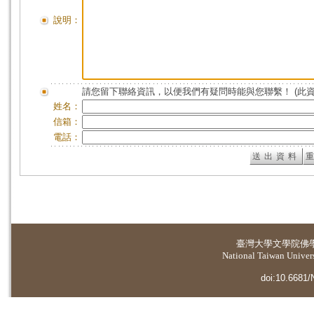
說明：
請您留下聯絡資訊，以便我們有疑問時能與您聯繫！ (此
姓名：
信箱：
電話：
臺灣大學
文學院佛
National Taiwan Universi
doi:10.6681