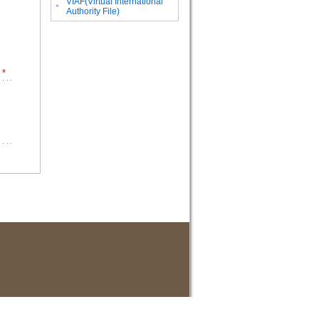
VIAF(Virtual International
。
Authority File)
*