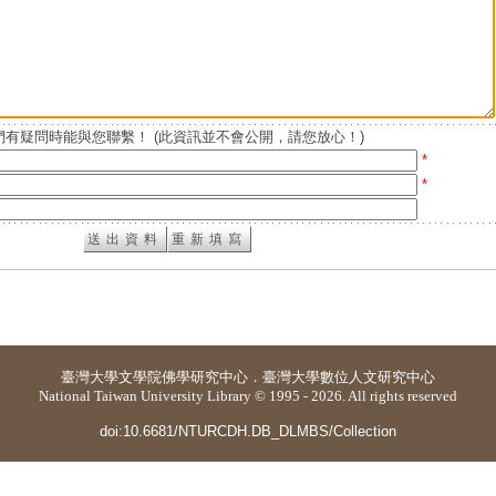
有疑問時能與您聯繫！ (此資訊並不會公開，請您放心！)
*
*
臺灣大學
文學院佛學研究中心
．
臺灣大學數位人文研究中心
National Taiwan University Library © 1995 - 2026. All rights reserved
doi:10.6681/NTURCDH.DB_DLMBS/Collection