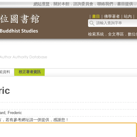
網站導覽
．
關於本館
．
諮詢委員會
．
聯絡我們
．
書目提供
．
｜
書目
｜
佛學著者
｜
站內
｜
檢索系統
．
全文專區
．
數位
範資料
校正著者資訊
ric
 Frederic
方，若有參考網址請一併提供，感謝您！