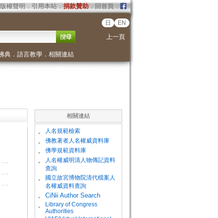
版權聲明
．
引用本站
．
捐款贊助
．
回首頁
．
日
EN
上一頁
佛典
．
語言教學
．
相關連結
相關連結
。
人名規範檢索
。
佛教著者人名權威資料庫
。
佛學規範資料庫
。
人名權威明清人物傳記資料
查詢
。
國立故宮博物院清代檔案人
名權威資料查詢
。
CiNii Author Search
Library of Congress
。
Authorities