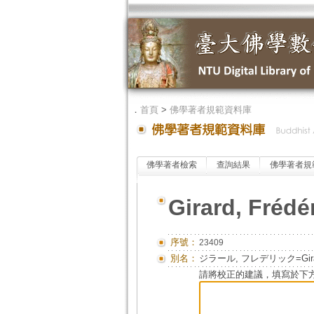
．
首頁
>
佛學著者規範資料庫
佛學著者檢索
查詢結果
佛學著者規
Girard, Frédé
序號：
23409
別名：
ジラール, フレデリック=Girard,
請將校正的建議，填寫於下