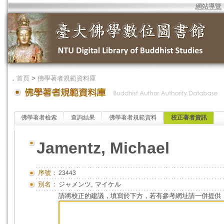
網站導覽
．
首頁
>
佛學著者規範資料庫
佛學著者檢索
查詢結果
佛學著者規範資料
校正著者資訊
Jamentz, Michael
序號：
23443
別名：
ジャメンツ, マイケル
請將校正的建議，填寫於下方，若有參考網址請一併提供