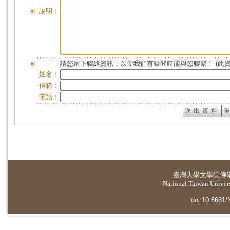
說明：
請您留下聯絡資訊，以便我們有疑問時能與您聯繫！ (此
姓名：
信箱：
電話：
臺灣大學
文學院佛
National Taiwan Universi
doi:10.6681