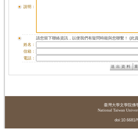
說明：
請您留下聯絡資訊，以便我們有疑問時能與您聯繫！ (此
姓名：
信箱：
電話：
臺灣大學
文學院佛
National Taiwan Universi
doi:10.6681