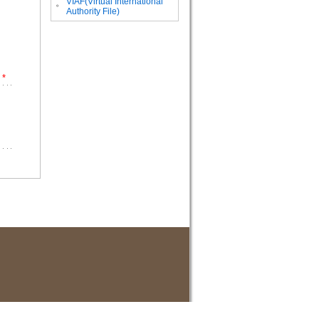
VIAF(Virtual International
。
Authority File)
*