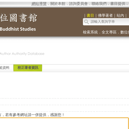
網站導覽
．
關於本館
．
諮詢委員會
．
聯絡我們
．
書目提供
．
｜
書目
｜
佛學著者
｜
站內
｜
檢索系統
．
全文專區
．
數位
範資料
校正著者資訊
方，若有參考網址請一併提供，感謝您！