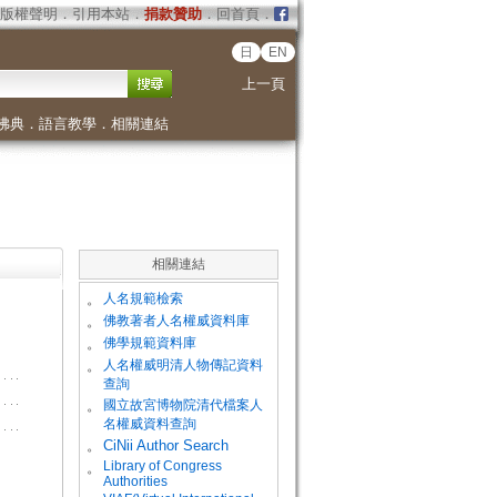
版權聲明
．
引用本站
．
捐款贊助
．
回首頁
．
日
EN
上一頁
佛典
．
語言教學
．
相關連結
相關連結
。
人名規範檢索
。
佛教著者人名權威資料庫
。
佛學規範資料庫
。
人名權威明清人物傳記資料
查詢
。
國立故宮博物院清代檔案人
名權威資料查詢
。
CiNii Author Search
Library of Congress
。
Authorities