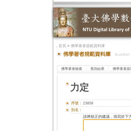
．
首頁
>
佛學著者規範資料庫
佛學著者檢索
查詢結果
佛學著者規
力定
序號：
23858
別名：
請將校正的建議，填寫於下