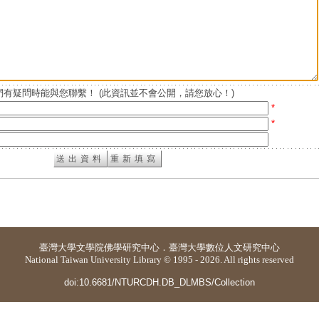
有疑問時能與您聯繫！ (此資訊並不會公開，請您放心！)
*
*
臺灣大學
文學院佛學研究中心
．
臺灣大學數位人文研究中心
National Taiwan University Library © 1995 - 2026. All rights reserved
doi:10.6681/NTURCDH.DB_DLMBS/Collection