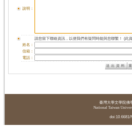
說明：
請您留下聯絡資訊，以便我們有疑問時能與您聯繫！ (此
姓名：
信箱：
電話：
臺灣大學
文學院佛
National Taiwan Universi
doi:10.6681