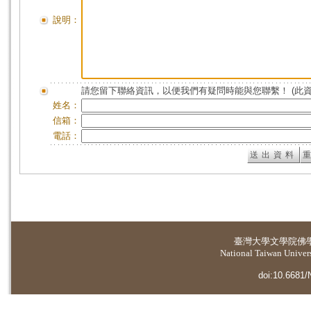
說明：
請您留下聯絡資訊，以便我們有疑問時能與您聯繫！ (此
姓名：
信箱：
電話：
臺灣大學
文學院佛
National Taiwan Universi
doi:10.6681