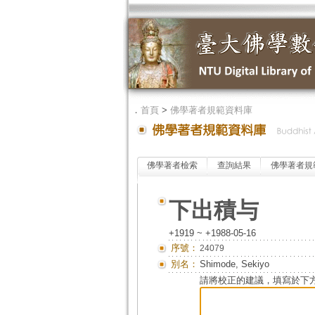
．
首頁
>
佛學著者規範資料庫
佛學著者檢索
查詢結果
佛學著者規
下出積与
+1919 ~ +1988-05-16
序號：
24079
別名：
Shimode, Sekiyo
請將校正的建議，填寫於下