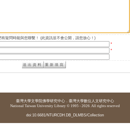
有疑問時能與您聯繫！ (此資訊並不會公開，請您放心！)
*
*
臺灣大學
文學院佛學研究中心
．
臺灣大學數位人文研究中心
National Taiwan University Library © 1995 - 2026. All rights reserved
doi:10.6681/NTURCDH.DB_DLMBS/Collection