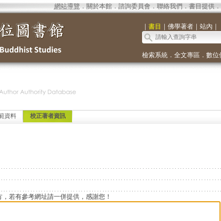
網站導覽
．
關於本館
．
諮詢委員會
．
聯絡我們
．
書目提供
．
｜
書目
｜
佛學著者
｜
站內
｜
檢索系統
．
全文專區
．
數位
範資料
校正著者資訊
方，若有參考網址請一併提供，感謝您！