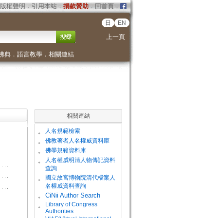
版權聲明
．
引用本站
．
捐款贊助
．
回首頁
．
日
EN
上一頁
佛典
．
語言教學
．
相關連結
相關連結
。
人名規範檢索
。
佛教著者人名權威資料庫
。
佛學規範資料庫
。
人名權威明清人物傳記資料
查詢
。
國立故宮博物院清代檔案人
名權威資料查詢
。
CiNii Author Search
Library of Congress
。
Authorities