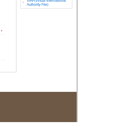
VIAF(Virtual International
。
Authority File)
*