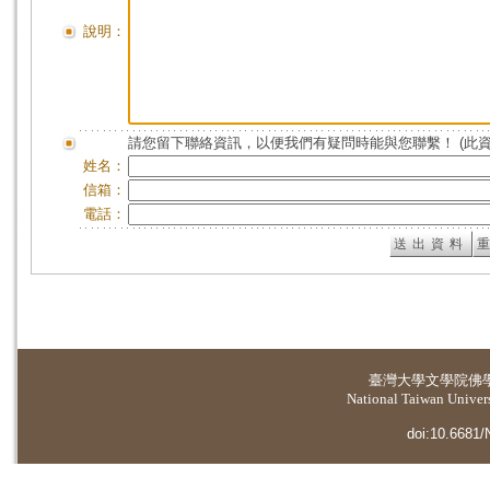
說明：
請您留下聯絡資訊，以便我們有疑問時能與您聯繫！ (此
姓名：
信箱：
電話：
臺灣大學
文學院佛
National Taiwan Universi
doi:10.6681