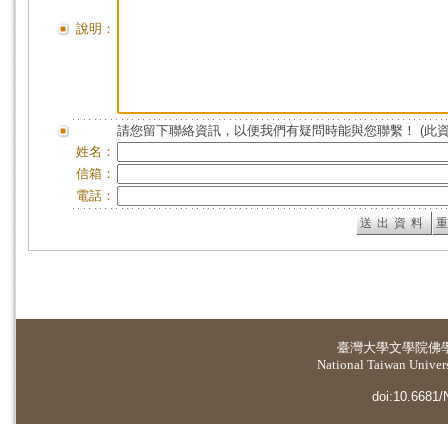
說明：
請您留下聯絡資訊，以便我們有疑問時能與您聯繫！ (此
姓名：
信箱：
電話：
臺灣大學
文學院佛
National Taiwan Universi
doi:10.6681