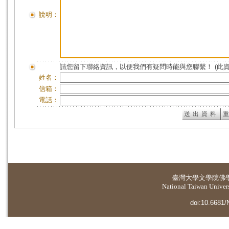
說明：
請您留下聯絡資訊，以便我們有疑問時能與您聯繫！ (此
姓名：
信箱：
電話：
臺灣大學
文學院佛
National Taiwan Universi
doi:10.6681