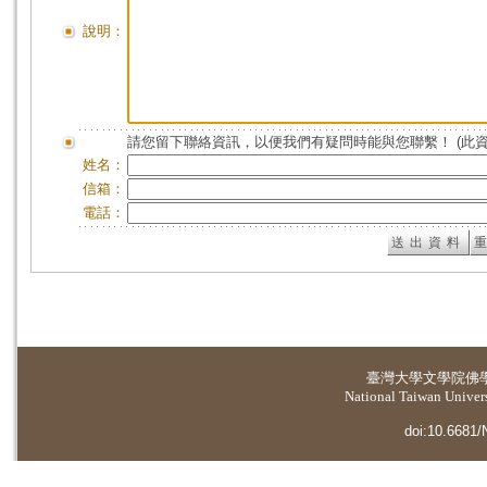
說明：
請您留下聯絡資訊，以便我們有疑問時能與您聯繫！ (此
姓名：
信箱：
電話：
臺灣大學
文學院佛
National Taiwan Universi
doi:10.6681