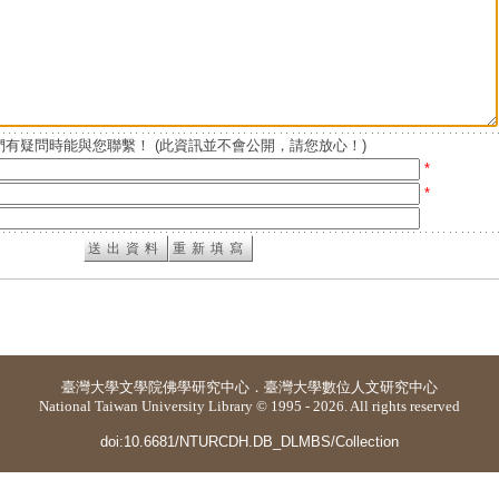
有疑問時能與您聯繫！ (此資訊並不會公開，請您放心！)
*
*
臺灣大學
文學院佛學研究中心
．
臺灣大學數位人文研究中心
National Taiwan University Library © 1995 - 2026. All rights reserved
doi:10.6681/NTURCDH.DB_DLMBS/Collection