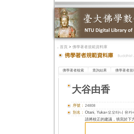
．
首頁
>
佛學著者規範資料庫
佛學著者檢索
查詢結果
佛學著者規
大谷由香
序號：
24808
別名：
Otani, Yuka=오오타니 
請將校正的建議，填寫於下