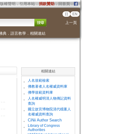
版權聲明
．
引用本站
．
捐款贊助
．
回首頁
．
日
EN
上一頁
佛典
．
語言教學
．
相關連結
相關連結
。
人名規範檢索
。
佛教著者人名權威資料庫
。
佛學規範資料庫
。
人名權威明清人物傳記資料
查詢
。
國立故宮博物院清代檔案人
名權威資料查詢
。
CiNii Author Search
Library of Congress
。
Authorities