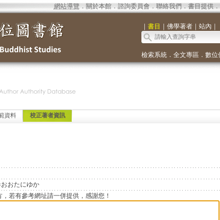
網站導覽
．
關於本館
．
諮詢委員會
．
聯絡我們
．
書目提供
．
｜
書目
｜
佛學著者
｜
站內
｜
檢索系統
．
全文專區
．
數位
範資料
校正著者資訊
유카=おおたにゆか
方，若有參考網址請一併提供，感謝您！