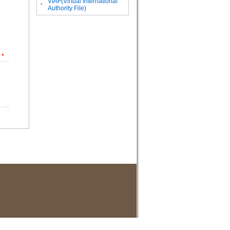
VIAF(Virtual International
。
Authority File)
*