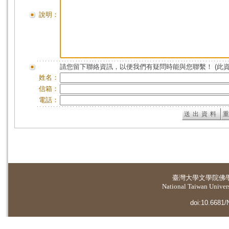
說明：
請您留下聯絡資訊，以便我們有疑問時能與您聯繫！ (此
姓名：
信箱：
電話：
臺灣大學
文學院佛
National Taiwan Universi
doi:10.6681