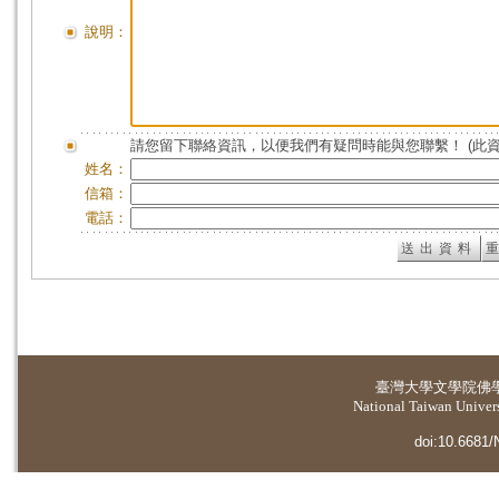
說明：
請您留下聯絡資訊，以便我們有疑問時能與您聯繫！ (此
姓名：
信箱：
電話：
臺灣大學
文學院佛
National Taiwan Universi
doi:10.6681