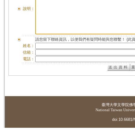
說明：
請您留下聯絡資訊，以便我們有疑問時能與您聯繫！ (此
姓名：
信箱：
電話：
臺灣大學
文學院佛
National Taiwan Universi
doi:10.6681