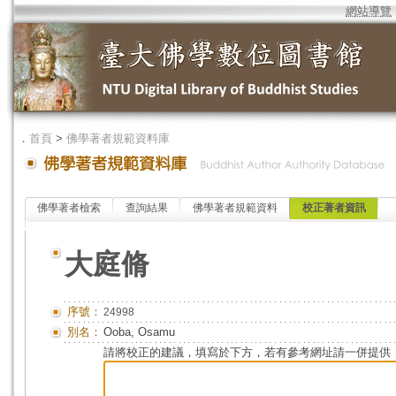
網站導覽
．
首頁
>
佛學著者規範資料庫
佛學著者檢索
查詢結果
佛學著者規範資料
校正著者資訊
大庭脩
序號：
24998
別名：
Ooba, Osamu
請將校正的建議，填寫於下方，若有參考網址請一併提供