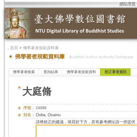
網站導覽
．
首頁
>
佛學著者規範資料庫
佛學著者檢索
查詢結果
佛學著者規範資料
校正著者資訊
大庭脩
序號：
24998
別名：
Ooba, Osamu
請將校正的建議，填寫於下方，若有參考網址請一併提供