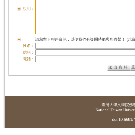
說明：
請您留下聯絡資訊，以便我們有疑問時能與您聯繫！ (此
姓名：
信箱：
電話：
臺灣大學
文學院佛
National Taiwan Universi
doi:10.6681