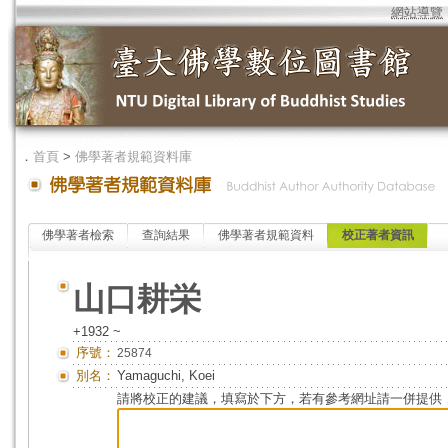
網站導覽
．
首頁
>
佛學著者規範資料庫
佛學著者檢索
查詢結果
佛學著者規範資料
校正著者資訊
山口耕栄
+1932 ~
序號：
25874
別名：
Yamaguchi, Koei
請將校正的建議，填寫於下方，若有參考網址請一併提供