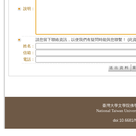
說明：
請您留下聯絡資訊，以便我們有疑問時能與您聯繫！ (此
姓名：
信箱：
電話：
臺灣大學
文學院佛
National Taiwan Universi
doi:10.6681