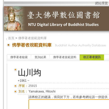
網站導覽
．
首頁
>
佛學著者規範資料庫
佛學著者檢索
查詢結果
佛學著者規範資料
校正著者資訊
山川均
+1961 ~
序號：
25915
別名：
Yamakawa, Hitoshi
請將校正的建議，填寫於下方，若有參考網址請一併提供