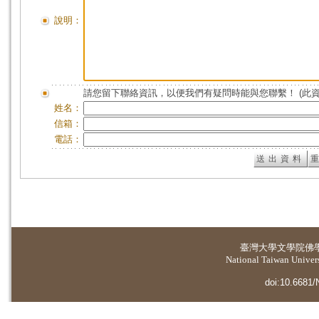
說明：
請您留下聯絡資訊，以便我們有疑問時能與您聯繫！ (此
姓名：
信箱：
電話：
臺灣大學
文學院佛
National Taiwan Universi
doi:10.6681