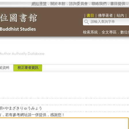
網站導覽
．
關於本館
．
諮詢委員會
．
聯絡我們
．
書目提供
．
｜
書目
｜
佛學著者
｜
站內
｜
檢索系統
．
全文專區
．
數位
範資料
校正著者資訊
=山崎竜明=やまざきりゅうみょう
方，若有參考網址請一併提供，感謝您！