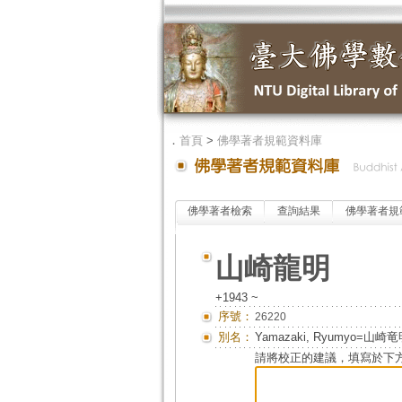
．
首頁
>
佛學著者規範資料庫
佛學著者檢索
查詢結果
佛學著者規
山崎龍明
+1943 ~
序號：
26220
別名：
Yamazaki, Ryumyo
請將校正的建議，填寫於下