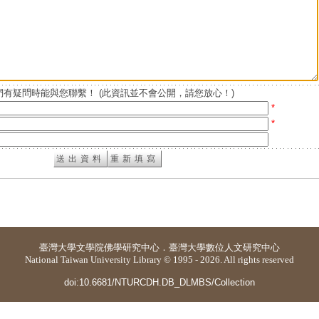
有疑問時能與您聯繫！ (此資訊並不會公開，請您放心！)
*
*
臺灣大學
文學院佛學研究中心
．
臺灣大學數位人文研究中心
National Taiwan University Library © 1995 - 2026. All rights reserved
doi:10.6681/NTURCDH.DB_DLMBS/Collection