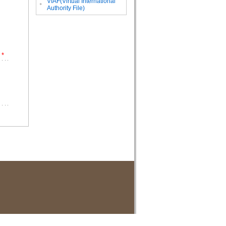
VIAF(Virtual International
。
Authority File)
*