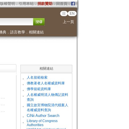
版權聲明
．
引用本站
．
捐款贊助
．
回首頁
．
日
EN
上一頁
佛典
．
語言教學
．
相關連結
相關連結
。
人名規範檢索
。
佛教著者人名權威資料庫
。
佛學規範資料庫
。
人名權威明清人物傳記資料
查詢
。
國立故宮博物院清代檔案人
名權威資料查詢
。
CiNii Author Search
Library of Congress
。
Authorities