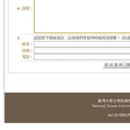
說明：
請您留下聯絡資訊，以便我們有疑問時能與您聯繫！ (此
姓名：
信箱：
電話：
臺灣大學
文學院佛
National Taiwan Universi
doi:10.6681