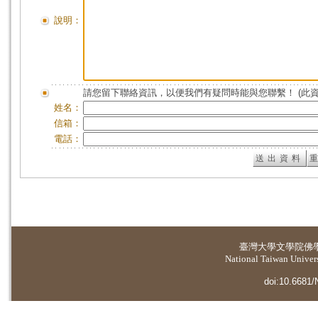
說明：
請您留下聯絡資訊，以便我們有疑問時能與您聯繫！ (此
姓名：
信箱：
電話：
臺灣大學
文學院佛
National Taiwan Universi
doi:10.6681