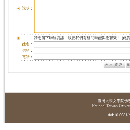
說明：
請您留下聯絡資訊，以便我們有疑問時能與您聯繫！ (此
姓名：
信箱：
電話：
臺灣大學
文學院佛
National Taiwan Universi
doi:10.6681