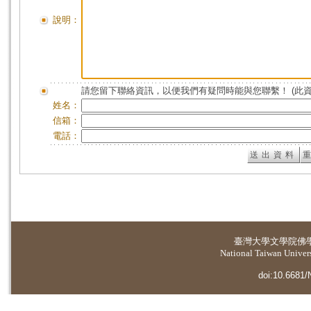
說明：
請您留下聯絡資訊，以便我們有疑問時能與您聯繫！ (此
姓名：
信箱：
電話：
臺灣大學
文學院佛
National Taiwan Universi
doi:10.6681