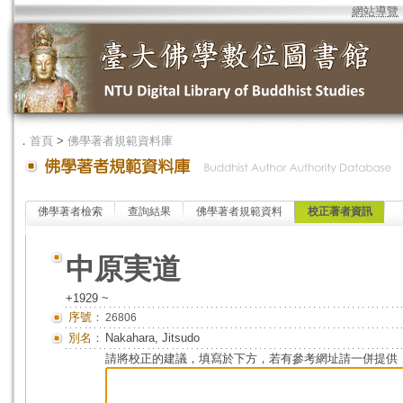
網站導覽
．
首頁
>
佛學著者規範資料庫
佛學著者檢索
查詢結果
佛學著者規範資料
校正著者資訊
中原実道
+1929 ~
序號：
26806
別名：
Nakahara, Jitsudo
請將校正的建議，填寫於下方，若有參考網址請一併提供