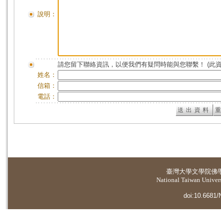
說明：
請您留下聯絡資訊，以便我們有疑問時能與您聯繫！ (此
姓名：
信箱：
電話：
臺灣大學
文學院佛
National Taiwan Universi
doi:10.6681