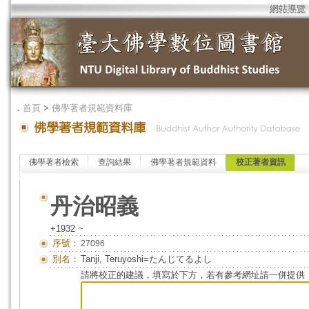
網站導覽
．
首頁
>
佛學著者規範資料庫
佛學著者檢索
查詢結果
佛學著者規範資料
校正著者資訊
丹治昭義
+1932 ~
序號：
27096
別名：
Tanji, Teruyoshi=たんじてるよし
請將校正的建議，填寫於下方，若有參考網址請一併提供