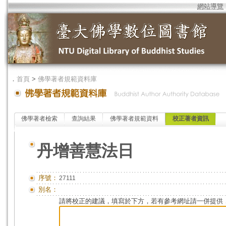
網站導覽
．
首頁
>
佛學著者規範資料庫
佛學著者檢索
查詢結果
佛學著者規範資料
校正著者資訊
丹增善慧法日
序號：
27111
別名：
請將校正的建議，填寫於下方，若有參考網址請一併提供