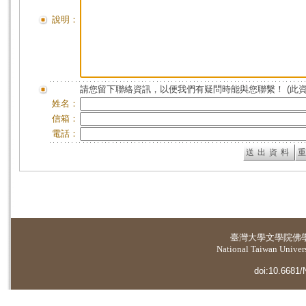
說明：
請您留下聯絡資訊，以便我們有疑問時能與您聯繫！ (此
姓名：
信箱：
電話：
臺灣大學
文學院佛
National Taiwan Universi
doi:10.6681