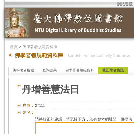
網站導覽
．
首頁
>
佛學著者規範資料庫
佛學著者檢索
查詢結果
佛學著者規範資料
校正著者資訊
丹增善慧法日
序號：
27111
別名：
請將校正的建議，填寫於下方，若有參考網址請一併提供