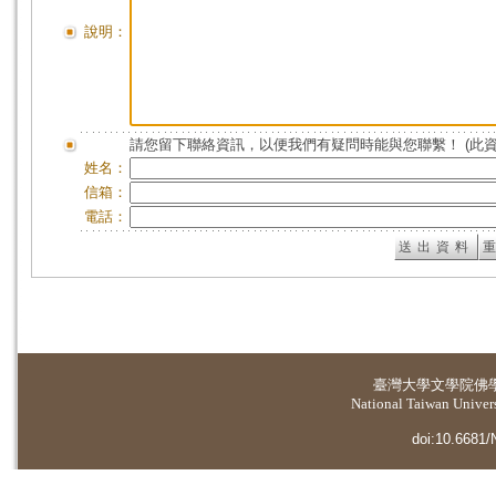
說明：
請您留下聯絡資訊，以便我們有疑問時能與您聯繫！ (此
姓名：
信箱：
電話：
臺灣大學
文學院佛
National Taiwan Universi
doi:10.6681