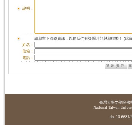
說明：
請您留下聯絡資訊，以便我們有疑問時能與您聯繫！ (此
姓名：
信箱：
電話：
臺灣大學
文學院佛
National Taiwan Universi
doi:10.6681