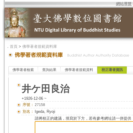
網站導覽
．
首頁
>
佛學著者規範資料庫
佛學著者檢索
查詢結果
佛學著者規範資料
校正著者資訊
井ケ田良治
+1926-12-06 ~
序號：
27158
別名：
Igeda, Ryoji
請將校正的建議，填寫於下方，若有參考網址請一併提供