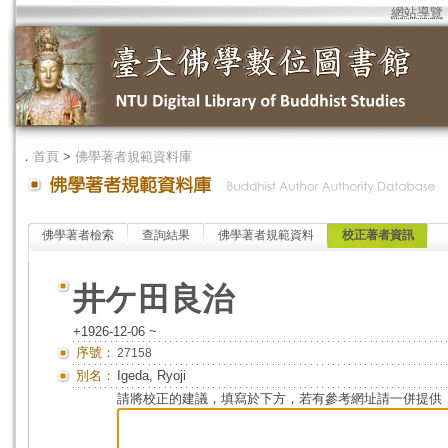
網站導覽
．
首頁
>
佛學著者規範資料庫
佛學著者檢索
查詢結果
佛學著者規範資料
校正著者資訊
井ケ田良治
+1926-12-06 ~
序號：
27158
別名：
Igeda, Ryoji
請將校正的建議，填寫於下方，若有參考網址請一併提供