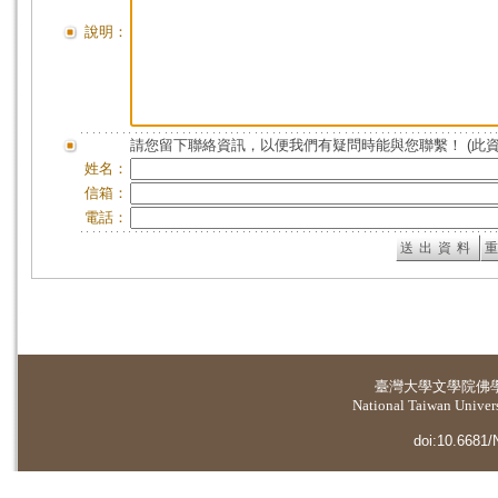
說明：
請您留下聯絡資訊，以便我們有疑問時能與您聯繫！ (此
姓名：
信箱：
電話：
臺灣大學
文學院佛
National Taiwan Universi
doi:10.6681