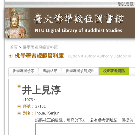
網站導覽
．
首頁
>
佛學著者規範資料庫
佛學著者檢索
查詢結果
佛學著者規範資料
校正著者資訊
井上見淳
+1976 ~
序號：
27181
別名：
Inoue, Kenjun
請將校正的建議，填寫於下方，若有參考網址請一併提供