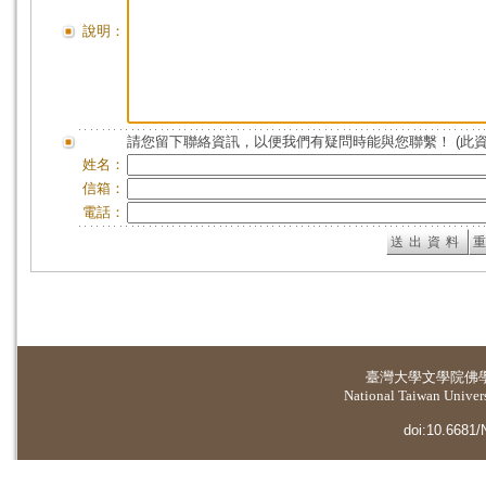
說明：
請您留下聯絡資訊，以便我們有疑問時能與您聯繫！ (此
姓名：
信箱：
電話：
臺灣大學
文學院佛
National Taiwan Universi
doi:10.6681