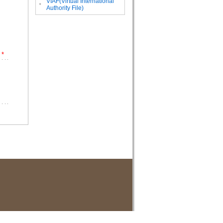
VIAF(Virtual International
。
Authority File)
*