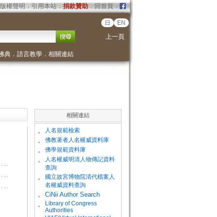
版權聲明
．
引用本站
．
捐款贊助
．
回首頁
．
日
EN
上一頁
佛典
．
語言教學
．
相關連結
相關連結
。
人名規範檢索
。
佛教著者人名權威資料庫
。
佛學規範資料庫
。
人名權威明清人物傳記資料
查詢
。
國立故宮博物院清代檔案人
名權威資料查詢
。
CiNii Author Search
Library of Congress
。
Authorities