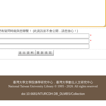
有疑問時能與您聯繫！ (此資訊並不會公開，請您放心！)
*
*
臺灣大學
文學院佛學研究中心
．
臺灣大學數位人文研究中心
National Taiwan University Library © 1995 - 2026. All rights reserved
doi:10.6681/NTURCDH.DB_DLMBS/Collection