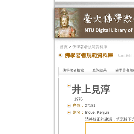
．
首頁
>
佛學著者規範資料庫
佛學著者檢索
查詢結果
佛學著者規
井上見淳
+1976 ~
序號：
27181
別名：
Inoue, Kenjun
請將校正的建議，填寫於下