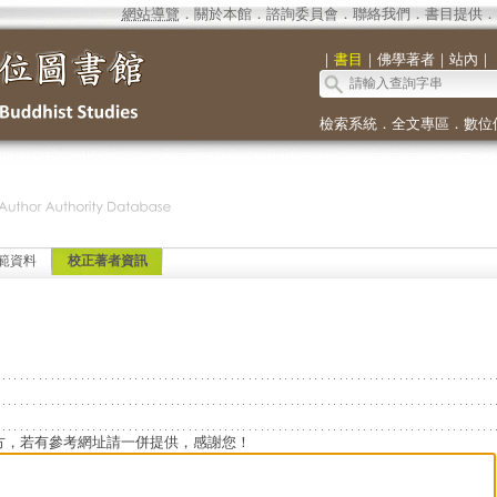
網站導覽
．
關於本館
．
諮詢委員會
．
聯絡我們
．
書目提供
．
｜
書目
｜
佛學著者
｜
站內
｜
檢索系統
．
全文專區
．
數位
範資料
校正著者資訊
方，若有參考網址請一併提供，感謝您！