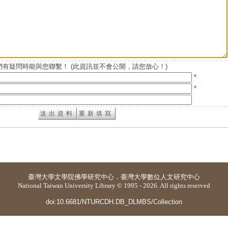
有疑問時能與您聯繫！ (此資訊並不會公開，請您放心！)
*
*
臺灣大學
文學院佛學研究中心
．
臺灣大學數位人文研究中心
National Taiwan University Library © 1995 - 2026. All rights reserved
doi:10.6681/NTURCDH.DB_DLMBS/Collection