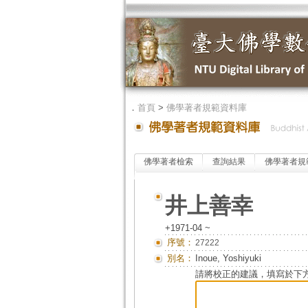
．
首頁
>
佛學著者規範資料庫
佛學著者檢索
查詢結果
佛學著者規
井上善幸
+1971-04 ~
序號：
27222
別名：
Inoue, Yoshiyuki
請將校正的建議，填寫於下