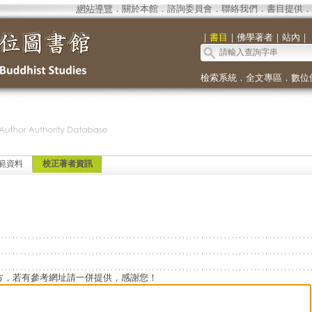
網站導覽
．
關於本館
．
諮詢委員會
．
聯絡我們
．
書目提供
．
｜
書目
｜
佛學著者
｜
站內
｜
檢索系統
．
全文專區
．
數位
範資料
校正著者資訊
方，若有參考網址請一併提供，感謝您！