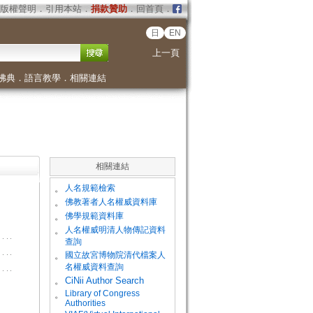
版權聲明
．
引用本站
．
捐款贊助
．
回首頁
．
日
EN
上一頁
佛典
．
語言教學
．
相關連結
相關連結
。
人名規範檢索
。
佛教著者人名權威資料庫
。
佛學規範資料庫
。
人名權威明清人物傳記資料
查詢
。
國立故宮博物院清代檔案人
名權威資料查詢
。
CiNii Author Search
Library of Congress
。
Authorities