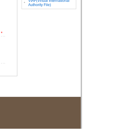
VIAF(Virtual International
。
Authority File)
*