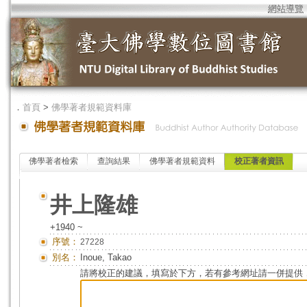
網站導覽
．
首頁
>
佛學著者規範資料庫
佛學著者檢索
查詢結果
佛學著者規範資料
校正著者資訊
井上隆雄
+1940 ~
序號：
27228
別名：
Inoue, Takao
請將校正的建議，填寫於下方，若有參考網址請一併提供