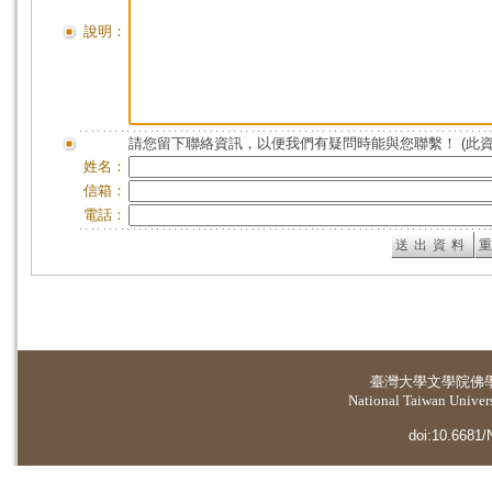
說明：
請您留下聯絡資訊，以便我們有疑問時能與您聯繫！ (此
姓名：
信箱：
電話：
臺灣大學
文學院佛
National Taiwan Universi
doi:10.6681