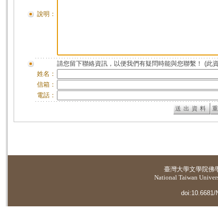
說明：
請您留下聯絡資訊，以便我們有疑問時能與您聯繫！ (此
姓名：
信箱：
電話：
臺灣大學
文學院佛
National Taiwan Universi
doi:10.6681