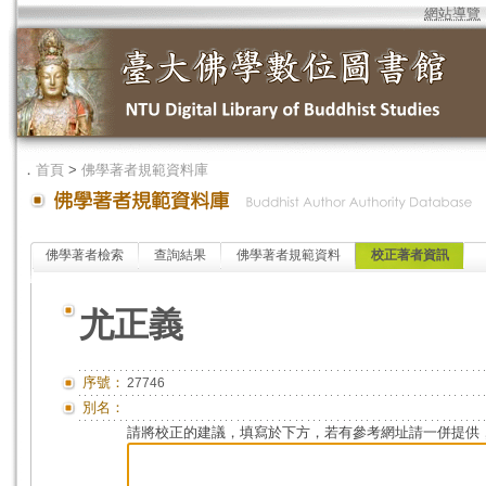
網站導覽
．
首頁
>
佛學著者規範資料庫
佛學著者檢索
查詢結果
佛學著者規範資料
校正著者資訊
尤正義
序號：
27746
別名：
請將校正的建議，填寫於下方，若有參考網址請一併提供