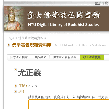
網站導覽
．
首頁
>
佛學著者規範資料庫
佛學著者檢索
查詢結果
佛學著者規範資料
校正著者資訊
尤正義
序號：
27746
別名：
請將校正的建議，填寫於下方，若有參考網址請一併提供