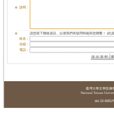
說明：
請您留下聯絡資訊，以便我們有疑問時能與您聯繫！ (此
姓名：
信箱：
電話：
臺灣大學
文學院佛
National Taiwan Universi
doi:10.6681