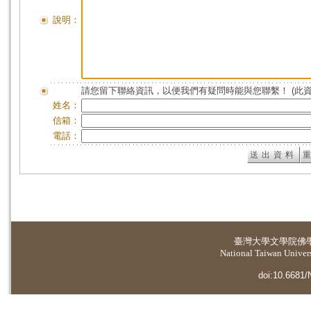
說明：
請您留下聯絡資訊，以便我們有疑問時能與您聯繫！ (此
姓名：
信箱：
電話：
臺灣大學
文學院佛
National Taiwan Universi
doi:10.6681